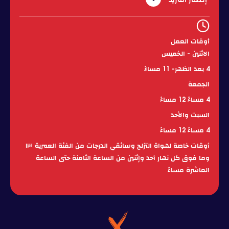
إظهار المزيد
الشخصية)
لمدة ساعة واحدة
باقة كيك فلب: التذكرة الشاملة (الدخول/ لوح
أوقات العمل
التزلج/ سكوتر/الخوذة/معدات الوقاية
د.إ. 110
الاثنين - الخميس
الشخصية)
لمدة ساعتين
4 بعد الظهر- 11 مساءً
الزوار يسمح بدخول شخص واحد بالغ مع
الجمعة
الأطفال دون سن 8 سنوات مجاناً
د.إ. 10
4 مساءً 12 مساءً
(سيتم فرض رسوم على البالغين الإضافيين
وفقًا لذلك)
السبت والأحد
4 مساءً 12 مساءً
أوقات خاصة لهواة التزلج وسائقي الدرجات من الفئة العمرية ١٣
وما فوق كل نهار أحد وإثنين من الساعة الثامنة حتى الساعة
العاشرة مساءً