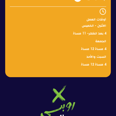
باقة إكس أب لمدة ساعتين
د.إ. 130
(الدخول، الدراجة، الخوذة، معدات الوقاية
الشخصية)
أوقات العمل
الزوار يسمح بدخول شخص واحد بالغ مع
الاثنين - الخميس
الأطفال دون سن 8 سنوات مجاناً
د.إ. 10
4 بعد الظهر- 11 مساءً
(سيتم فرض رسوم على البالغين الإضافيين
وفقًا لذلك)
الجمعة
4 مساءً 12 مساءً
السبت والأحد
4 مساءً 12 مساءً