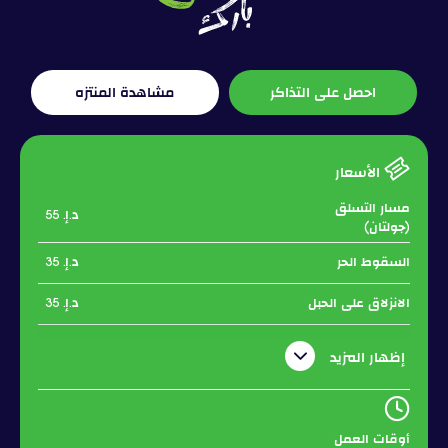
احصل على التذاكر
مشاهدة المنتزه
الأسعار
مسار التسلق
د.إ. 55
(جولتان)
السقوط الحر
د.إ. 35
الانزلاق على الحبل
د.إ. 35
تسلق الجدران
د.إ. 35
إظهار المزيد
راش (مسار الحبال + نشاط واحد)
د.إ. 85
مرة واحدة
أوقات العمل
لڤل أب (مسار الحبال + نشاطين)
د.إ. 95